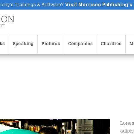
hony's Trainings & Software?
Visit Morrison Publishing's
ks
Speaking
Pictures
Companies
Charities
M
Lorem
adipis