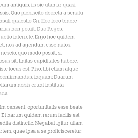
cum antiquis, iis sic utamur quasi
sis; Quo plebiscito decreta a senatu
nsuli quaestio Cn. Hoc loco tenere
arius non potuit. Duo Reges:
uctio interrete. Ergo hoc quidem
et, nos ad agendum esse natos.
nescio, quo modo possit, si
osus sit, finitas cupiditates habere.
iste locus est, Piso, tibi etiam atque
 confirmandus, inquam; Duarum
itarum nobis erunt instituta
nda.
im censent, oportunitatis esse beate
. Et harum quidem rerum facilis est
edita distinctio. Negabat igitur ullam
rtem, quae ipsa a se proficisceretur;