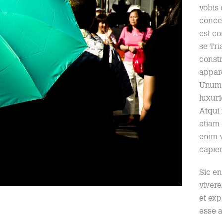
vobis 
conces
est co
se Tri
constr
appar
Unum 
luxuri
Atqui 
etiam
enim v
capie
Sic en
vivere
et exp
esse a