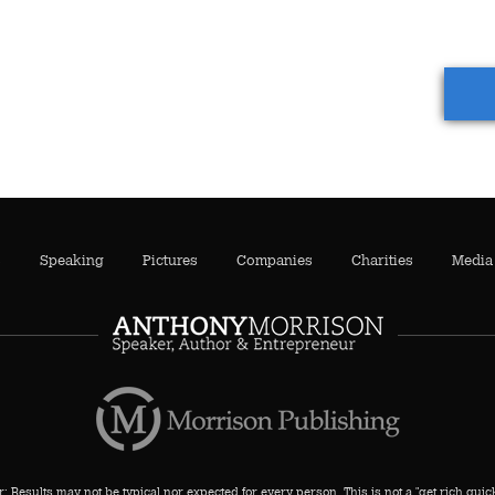
s
Speaking
Pictures
Companies
Charities
Media
: Results may not be typical nor expected for every person. This is not a "get rich qui